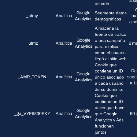
la s
usuario
A
Google
Segmenta datos
_utmy
Analítica
fina
Analytics
demográficos
la s
Almacena la
fuente de tráfico
Google
o una campaña
_utmz
Analítica
6 m
Analytics
para explicar
cómo el usuario
llegó al sitio web
Cookie que
contiene un ID
De
Google
_AMP_TOKEN
Analítica
único asociado
segu
Analytics
a cada usuario
a 1
de su dominio.
Cookie que
contiene un ID
único que hace
Google
_ga_VYF9830EXY
Analítica
que Google
90 
Analytics
Analytics y Ads
funcionen
juntos.