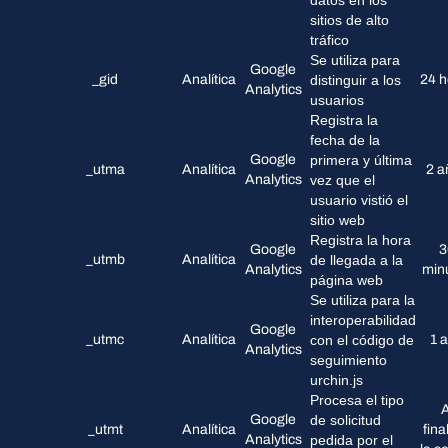
datos en los
sitios de alto
tráfico
Se utiliza para
Google
_gid
Analítica
distinguir a los
24 h
Analytics
usuarios
Registra la
fecha de la
Google
primera y última
_utma
Analítica
2 a
Analytics
vez que el
usuario vistió el
sitio web
Registra la hora
Google
3
_utmb
Analítica
de llegada a la
Analytics
min
página web
Se utiliza para la
interoperabilidad
Google
_utmc
Analítica
con el código de
1 
Analytics
seguimiento
urchin.js
Procesa el tipo
A
Google
de solicitud
_utmt
Analítica
fina
Analytics
pedida por el