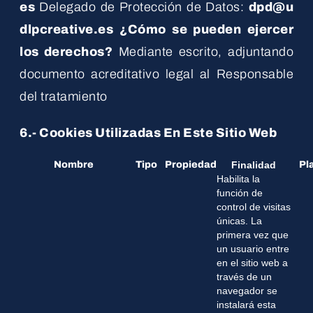
es
Delegado de Protección de Datos:
dpd@u
dlpcreative.es
¿Cómo se pueden ejercer
los derechos?
Mediante escrito, adjuntando
documento acreditativo legal al Responsable
del tratamiento
6.- Cookies Utilizadas En Este Sitio Web
Nombre
Tipo
Propiedad
Finalidad
Pl
Habilita la
función de
control de visitas
únicas. La
primera vez que
un usuario entre
en el sitio web a
través de un
navegador se
instalará esta