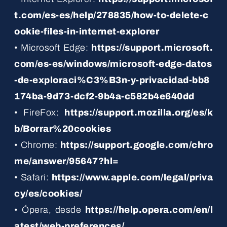
t.com/es-es/help/278835/how-to-delete-c
ookie-files-in-internet-explorer
• Microsoft Edge:
https://support.microsoft.
com/es-es/windows/microsoft-edge-datos
-de-exploraci%C3%B3n-y-privacidad-bb8
174ba-9d73-dcf2-9b4a-c582b4e640dd
• FireFox:
https://support.mozilla.org/es/k
b/Borrar%20cookies
• Chrome:
https://support.google.com/chro
me/answer/95647?hl=
• Safari:
https://www.apple.com/legal/priva
cy/es/cookies/
• Ópera, desde
https://help.opera.com/en/l
atest/web-preferences/